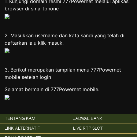
1. Kunjungi domain resmi 777Powernet melalui aplikasi
browser di smartphone
2. Masukkan username dan kata sandi yang telah di
daftarkan lalu klik masuk.
3. Berikut merupakan tampilan menu 777Powernet
mobile setelah login
Selamat bermain di 777Powernet mobile.
TENTANG KAMI
JADWAL BANK
LINK ALTERNATIF
LIVE RTP SLOT