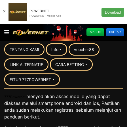
×
POWERNET
Download
POWERNET Mobile App
MASUK
DAFTAR
TENTANG KAMI
Info
voucher88
LINK ALTERNATIF
CARA BETTING
FITUR 777POWERNET
menyediakan akses mobile yang dapat
777Powernet
diakses melalui smartphone android dan ios, Pastikan
anda sudah melakukan registrasi sebelum melanjutkan
panduan berikut.